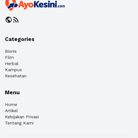
public
rss_feed
Categories
Bisnis
Film
Herbal
Kampus
Kesehatan
Menu
Home
Artikel
Kebijakan Privasi
Tentang Kami