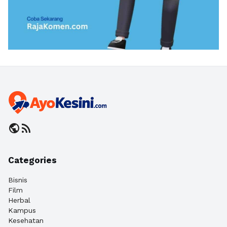
public
rss_feed
Categories
Bisnis
Film
Herbal
Kampus
Kesehatan