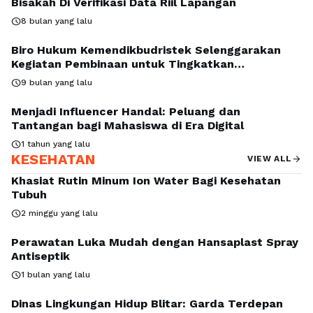
Bisakah Di Verifikasi Data Riil Lapangan
schedule
8 bulan yang lalu
Biro Hukum Kemendikbudristek Selenggarakan
Kegiatan Pembinaan untuk Tingkatkan
Pemahaman Penyusunan Peraturan Internal
schedule
9 bulan yang lalu
Perguruan Tinggi
Menjadi Influencer Handal: Peluang dan
Tantangan bagi Mahasiswa di Era Digital
schedule
1 tahun yang lalu
KESEHATAN
arrow_forward
VIEW ALL
Khasiat Rutin Minum Ion Water Bagi Kesehatan
Tubuh
schedule
2 minggu yang lalu
Perawatan Luka Mudah dengan Hansaplast Spray
Antiseptik
schedule
1 bulan yang lalu
Dinas Lingkungan Hidup Blitar: Garda Terdepan