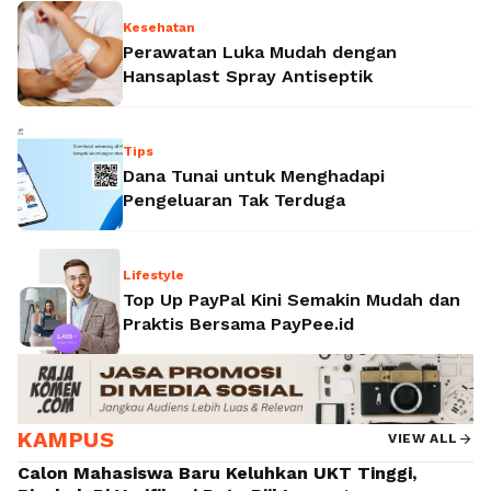
membantu memenuhi kebutuhan cairan
Kesehatan
Perawatan Luka Mudah dengan
sekaligus menggantikan ion tubuh yang hilang
Hansaplast Spray Antiseptik
setelah beraktivitas. Tak heran jika banyak …
Baca Selengkapnya
Tips
Dana Tunai untuk Menghadapi
Pengeluaran Tak Terduga
Lifestyle
Top Up PayPal Kini Semakin Mudah dan
Praktis Bersama PayPee.id
KAMPUS
arrow_forward
VIEW ALL
Calon Mahasiswa Baru Keluhkan UKT Tinggi,