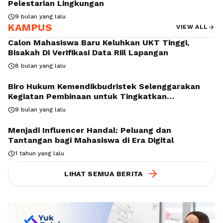
Pelestarian Lingkungan
schedule
9 bulan yang lalu
KAMPUS
arrow_forward
VIEW ALL
Calon Mahasiswa Baru Keluhkan UKT Tinggi,
Bisakah Di Verifikasi Data Riil Lapangan
schedule
8 bulan yang lalu
Biro Hukum Kemendikbudristek Selenggarakan
Kegiatan Pembinaan untuk Tingkatkan
Pemahaman Penyusunan Peraturan Internal
schedule
9 bulan yang lalu
Perguruan Tinggi
Menjadi Influencer Handal: Peluang dan
Tantangan bagi Mahasiswa di Era Digital
schedule
1 tahun yang lalu
arrow_forward
LIHAT SEMUA BERITA