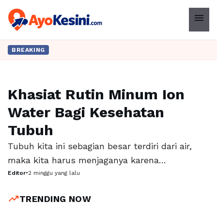
menu
BREAKING
Khasiat Rutin Minum Ion
KESEHATAN
Water Bagi Kesehatan
Tubuh
Tubuh kita ini sebagian besar terdiri dari air,
maka kita harus menjaganya karena
keseimbangan cairan menjadi salah satu kunci
Editor
•
2 minggu yang lalu
agar organ tubuh bekerja secara optimal. Selain
trending_up
TRENDING NOW
air putih, sekarang ini banyak orang mengenal
istilah ion water sebagai minuman yang