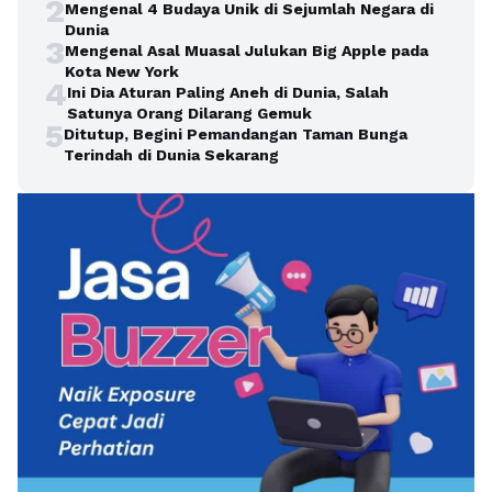
2
Mengenal 4 Budaya Unik di Sejumlah Negara di
Dunia
3
Mengenal Asal Muasal Julukan Big Apple pada
Kota New York
4
Ini Dia Aturan Paling Aneh di Dunia, Salah
Satunya Orang Dilarang Gemuk
5
Ditutup, Begini Pemandangan Taman Bunga
Terindah di Dunia Sekarang