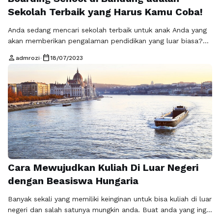
Sekolah Terbaik yang Harus Kamu Coba!
Anda sedang mencari sekolah terbaik untuk anak Anda yang
akan memberikan pengalaman pendidikan yang luar biasa?
Jika jawabannya adalah ya, maka SMP Al Masoem Boarding
person
calendar_today
admrozi
•
18/07/2023
School di Bandung adalah pilihan yang tepat untuk Anda!
Dengan kualitas pendidikan yang unggul dan lingkungan
belajar yang menarik, sekolah asrama ini menawarkan
pengalaman pendidikan yang tak tertandingi yang akan …
Baca Selengkapnya
Cara Mewujudkan Kuliah Di Luar Negeri
dengan Beasiswa Hungaria
Banyak sekali yang memiliki keinginan untuk bisa kuliah di luar
negeri dan salah satunya mungkin anda. Buat anda yang ingin