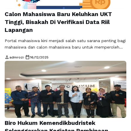
Calon Mahasiswa Baru Keluhkan UKT
Tinggi, Bisakah Di Verifikasi Data Riil
Lapangan
Portal mahasiswa kini menjadi salah satu sarana penting bagi
mahasiswa dan calon mahasiswa baru untuk memperoleh
informasi akademik, kebijakan kampus, hingga isu pendidikan
person
calendar_today
admrozi
•
16/12/2025
terkini. Namun, di balik manfaat tersebut, masih banyak
persoalan yang dirasakan langsung oleh calon mahasiswa
baru. Terkait dengan penentuan Uang Kuliah Tunggal (UKT)
yang dinilai belum sepenuhnya mencerminkan kondisi nyata
kehidupan mereka. …
Baca Selengkapnya
Biro Hukum Kemendikbudristek
Selenggarakan Kegiatan Pembinaan