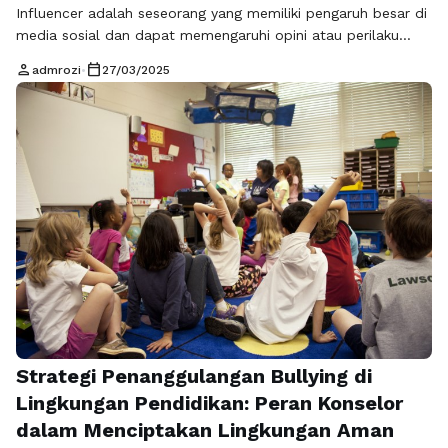
Influencer adalah seseorang yang memiliki pengaruh besar di
media sosial dan dapat memengaruhi opini atau perilaku
audiensnya. Mereka seringkali membagikan konten yang
person
calendar_today
admrozi
•
27/03/2025
relevan dengan minat audiens, seperti fashion, gaya hidup,
atau produk, dan dapat membangun komunikasi yang loyal,
menjadikannya sumber inspirasi atau referensi bagi
pengikutnya. Universitas Muhammadiyah Gresik (UMG) baru-
baru ini mengadakan roadshow #2 PWMU …
Baca
Selengkapnya
Strategi Penanggulangan Bullying di
Lingkungan Pendidikan: Peran Konselor
dalam Menciptakan Lingkungan Aman