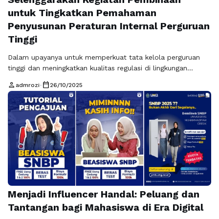
untuk Tingkatkan Pemahaman
Penyusunan Peraturan Internal Perguruan
Tinggi
Dalam upayanya untuk memperkuat tata kelola perguruan
tinggi dan meningkatkan kualitas regulasi di lingkungan
pendidikan tinggi, Biro Hukum Kementrian Pendidikan,
person
calendar_today
admrozi
•
26/10/2025
Kebudayaan, Riset, dan Teknologi (Kendikbudristek)
menyelenggarakan kegiatan pembinaan dan peningkatan
pemahaman bagi pimpinan perguruan tinggi serta organ
perguruan tinggi. Kegiatan ini dapat di akses melalui laman
https://birohukum.kemendikbudristek.com/ , ini menjadi salah
satu langkah strategis Kemendikbudristek …
Baca
Selengkapnya
Menjadi Influencer Handal: Peluang dan
Tantangan bagi Mahasiswa di Era Digital