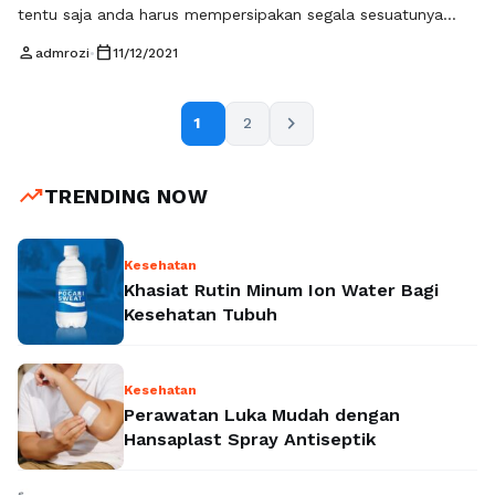
tentu saja anda harus mempersipakan segala sesuatunya
dengan matang dan baik. Anda juga harus mempersiapkan
person
calendar_today
admrozi
•
11/12/2021
hal-hal apa saja yang perlu anda ketahui supaya anda bisa
kuliah di luar negeri. Melanjutkan sekolah ke luar negeri
memang sudah menjadi impian banyak orang terutama kuliah
chevron_right
1
2
di Korea, sebab dengan …
Baca Selengkapnya
trending_up
TRENDING NOW
Kesehatan
Khasiat Rutin Minum Ion Water Bagi
Kesehatan Tubuh
Kesehatan
Perawatan Luka Mudah dengan
Hansaplast Spray Antiseptik