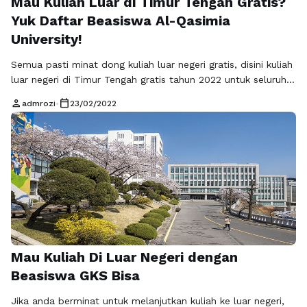
Mau Kuliah Luar di Timur Tengah Gratis?
Yuk Daftar Beasiswa Al-Qasimia
University!
Semua pasti minat dong kuliah luar negeri gratis, disini kuliah
luar negeri di Timur Tengah gratis tahun 2022 untuk seluruh
mahasiswa internasional loh. Beasiswa S1 di Al-Qasimia
person
calendar_today
admrozi
•
23/02/2022
University telah dibuka dan gratis tahun 2022 untuk seluruh
mahasiswa internasional. Tentunya semua orang pasti punya
mimpi untuk bisa melanjutkan ke jenjang perkuliahan bukan,
namun terkadang bingung menentukan …
Baca Selengkapnya
Mau Kuliah Di Luar Negeri dengan
Beasiswa GKS Bisa
Jika anda berminat untuk melanjutkan kuliah ke luar negeri,