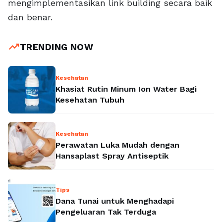
mengimplementasikan link building secara baik
dan benar.
trending_up
TRENDING NOW
Kesehatan
Khasiat Rutin Minum Ion Water Bagi
Kesehatan Tubuh
Kesehatan
Perawatan Luka Mudah dengan
Hansaplast Spray Antiseptik
Tips
Dana Tunai untuk Menghadapi
Pengeluaran Tak Terduga