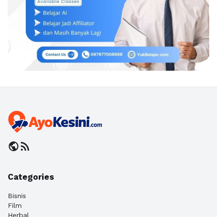
public
rss_feed
Categories
Bisnis
Film
Herbal