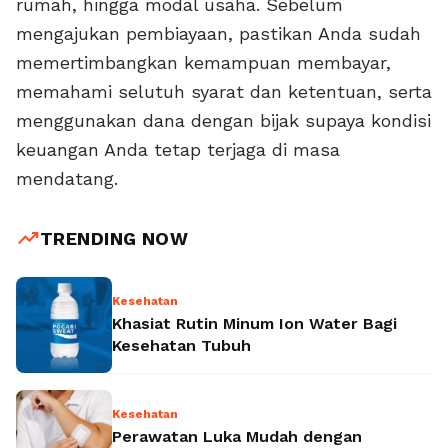
rumah, hingga modal usaha. Sebelum
mengajukan pembiayaan, pastikan Anda sudah
memertimbangkan kemampuan membayar,
memahami selutuh syarat dan ketentuan, serta
menggunakan dana dengan bijak supaya kondisi
keuangan Anda tetap terjaga di masa
mendatang.
trending_up
TRENDING NOW
Kesehatan
Khasiat Rutin Minum Ion Water Bagi
Kesehatan Tubuh
Kesehatan
Perawatan Luka Mudah dengan