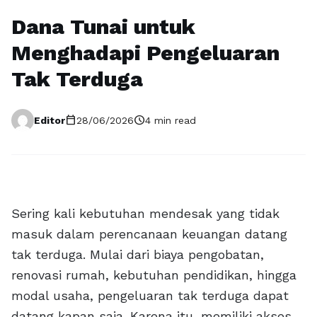
Dana Tunai untuk
Menghadapi Pengeluaran
Tak Terduga
calendar_today
schedule
Editor
28/06/2026
4 min read
Sering kali kebutuhan mendesak yang tidak
masuk dalam perencanaan keuangan datang
tak terduga. Mulai dari biaya pengobatan,
renovasi rumah, kebutuhan pendidikan, hingga
modal usaha, pengeluaran tak terduga dapat
datang kapan saja. Karena itu, memiliki akses