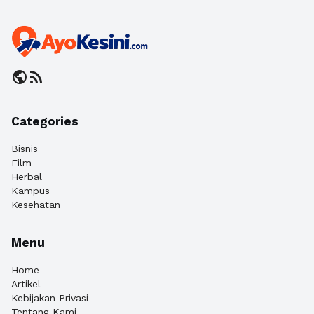
public
rss_feed
Categories
Bisnis
Film
Herbal
Kampus
Kesehatan
Menu
Home
Artikel
Kebijakan Privasi
Tentang Kami