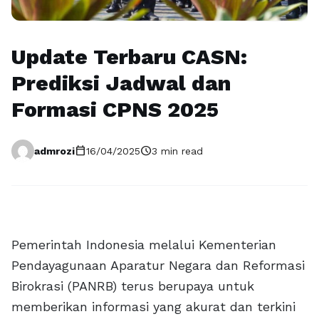
Update Terbaru CASN:
Prediksi Jadwal dan
Formasi CPNS 2025
calendar_today
schedule
admrozi
16/04/2025
3 min read
Pemerintah Indonesia melalui Kementerian
Pendayagunaan Aparatur Negara dan Reformasi
Birokrasi (PANRB) terus berupaya untuk
memberikan informasi yang akurat dan terkini