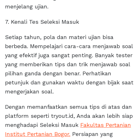
menjelang ujian.
7. Kenali Tes Seleksi Masuk
Setiap tahun, pola dan materi ujian bisa
berbeda. Mempelajari cara-cara menjawab soal
yang efektif juga sangat penting. Banyak tester
yang memberikan tips dan trik menjawab soal
pilihan ganda dengan benar. Perhatikan
petunjuk dan gunakan waktu dengan bijak saat
mengerjakan soal.
Dengan memanfaatkan semua tips di atas dan
platform seperti tryout.id, Anda akan lebih siap
menghadapi Seleksi Masuk
Fakultas Pertanian
Institut Pertanian Bogor.
Persiapan yang