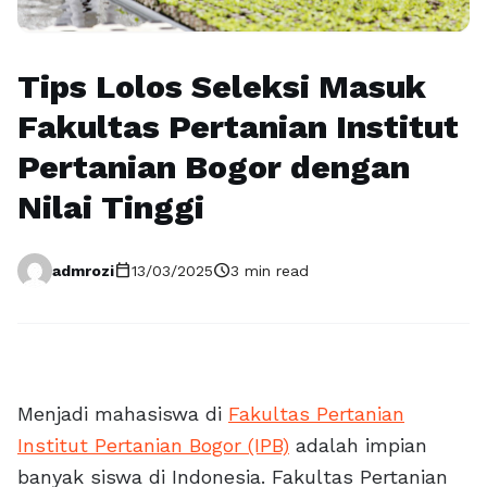
Tips Lolos Seleksi Masuk
Fakultas Pertanian Institut
Pertanian Bogor dengan
Nilai Tinggi
calendar_today
schedule
admrozi
13/03/2025
3 min read
Menjadi mahasiswa di
Fakultas Pertanian
Institut Pertanian Bogor (IPB)
adalah impian
banyak siswa di Indonesia. Fakultas Pertanian