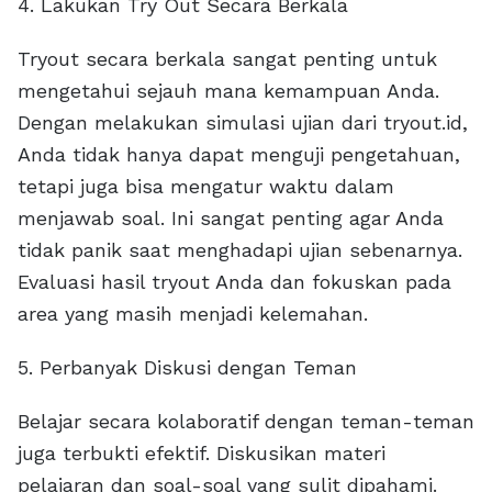
4. Lakukan Try Out Secara Berkala
Tryout secara berkala sangat penting untuk
mengetahui sejauh mana kemampuan Anda.
Dengan melakukan simulasi ujian dari tryout.id,
Anda tidak hanya dapat menguji pengetahuan,
tetapi juga bisa mengatur waktu dalam
menjawab soal. Ini sangat penting agar Anda
tidak panik saat menghadapi ujian sebenarnya.
Evaluasi hasil tryout Anda dan fokuskan pada
area yang masih menjadi kelemahan.
5. Perbanyak Diskusi dengan Teman
Belajar secara kolaboratif dengan teman-teman
juga terbukti efektif. Diskusikan materi
pelajaran dan soal-soal yang sulit dipahami.