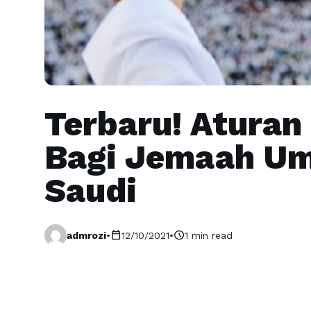
Terbaru! Aturan
Bagi Jemaah Um
Saudi
calendar_today
schedule
admrozi
•
12/10/2021
•
1 min read