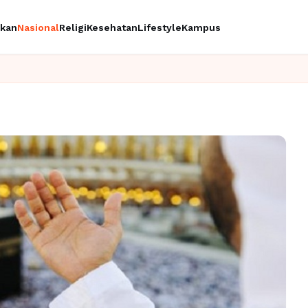
ikan
Nasional
Religi
Kesehatan
Lifestyle
Kampus
Ingin upgr