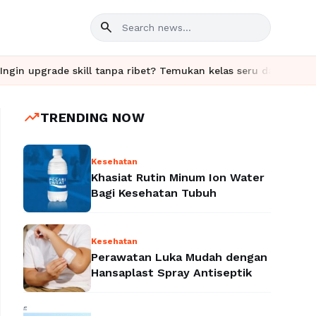
search
ade skill tanpa ribet? Temukan kelas seru dan materi lengkap ha
trending_up
TRENDING NOW
Kesehatan
Khasiat Rutin Minum Ion Water
Bagi Kesehatan Tubuh
Kesehatan
Perawatan Luka Mudah dengan
Hansaplast Spray Antiseptik