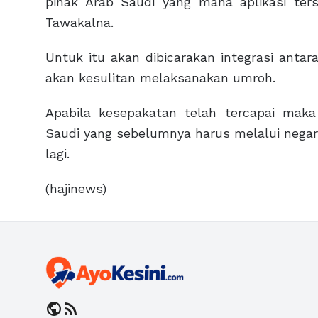
pihak Arab Saudi yang mana aplikasi ter
Tawakalna.
Untuk itu akan dibicarakan integrasi anta
akan kesulitan melaksanakan umroh.
Apabila kesepakatan telah tercapai mak
Saudi yang sebelumnya harus melalui negara
lagi.
(hajinews)
public
rss_feed