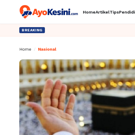
Home
Artikel
Tips
Pendid
BREAKING
Home
/
Nasional