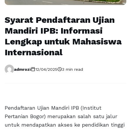
Syarat Pendaftaran Ujian
Mandiri IPB: Informasi
Lengkap untuk Mahasiswa
Internasional
calendar_today
schedule
admrozi
12/04/2025
3 min read
Pendaftaran Ujian Mandiri IPB (Institut
Pertanian Bogor) merupakan salah satu jalur
untuk mendapatkan akses ke pendidikan tinggi