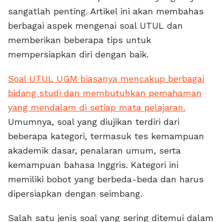
sangatlah penting. Artikel ini akan membahas
berbagai aspek mengenai soal UTUL dan
memberikan beberapa tips untuk
mempersiapkan diri dengan baik.
Soal UTUL UGM biasanya mencakup berbagai
bidang studi dan membutuhkan pemahaman
yang mendalam di setiap mata pelajaran.
Umumnya, soal yang diujikan terdiri dari
beberapa kategori, termasuk tes kemampuan
akademik dasar, penalaran umum, serta
kemampuan bahasa Inggris. Kategori ini
memiliki bobot yang berbeda-beda dan harus
dipersiapkan dengan seimbang.
Salah satu jenis soal yang sering ditemui dalam