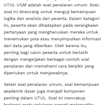
UTUL UGM adalah soal penalaran umum. Soal-
soal ini dirancang untuk menguji kemampuan
logika dan analisis dari peserta. Dalam kategori
ini, peserta akan dihadapkan pada serangkaian
pertanyaan yang mengharuskan mereka untuk
menemukan pola atau menyimpulkan informasi
dari data yang diberikan. Oleh karena itu,
penting bagi calon peserta untuk berlatih
dengan mengerjakan berbagai contoh soal
penalaran dan memahami cara berpikir yang
diperlukan untuk menjawabnya.
Selain soal penalaran umum, soal kemampuan
akademik dasar juga menjadi komponen
penting dalam UTUL. Soal ini mencakup
berbagai mata pelajaran seperti matematika,