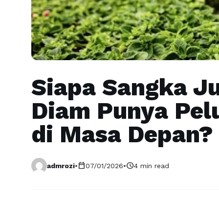
Siapa Sangka Ju
Diam Punya Pelu
di Masa Depan?
calendar_today
schedule
admrozi
•
07/01/2026
•
4 min read