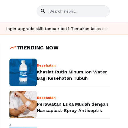
search
rade skill tanpa ribet? Temukan kelas seru dan materi lengkap ha
trending_up
TRENDING NOW
Kesehatan
Khasiat Rutin Minum Ion Water
Bagi Kesehatan Tubuh
Kesehatan
Perawatan Luka Mudah dengan
Hansaplast Spray Antiseptik