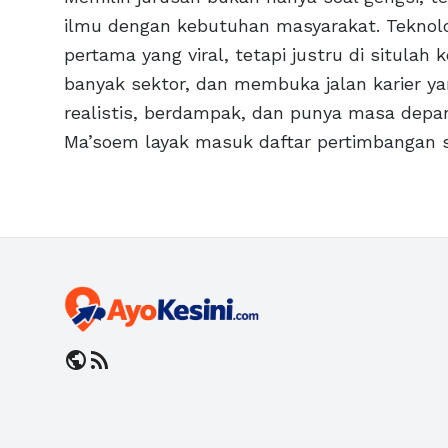
ilmu dengan kebutuhan masyarakat. Teknolo
pertama yang viral, tetapi justru di situlah
banyak sektor, dan membuka jalan karier ya
realistis, berdampak, dan punya masa depan
Ma’soem layak masuk daftar pertimbangan s
public
rss_feed