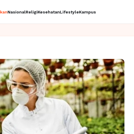
ikan
Nasional
Religi
Kesehatan
Lifestyle
Kampus
Ingin upg