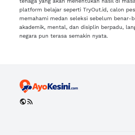
tenaga yang akan menentukan hasil di mas
platform belajar seperti TryOut.id, calon pe
memahami medan seleksi sebelum benar-ben
akademik, mental, dan disiplin berpadu, l
negara pun terasa semakin nyata.
public
rss_feed