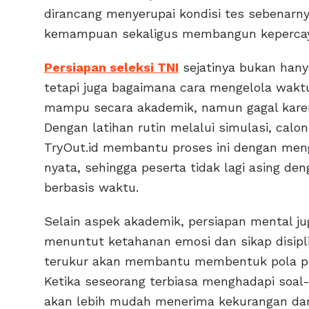
dirancang menyerupai kondisi tes sebenarn
kemampuan sekaligus membangun kepercayaan
Persiapan seleksi TNI
sejatinya bukan hanya
tetapi juga bagaimana cara mengelola wakt
mampu secara akademik, namun gagal karena
Dengan latihan rutin melalui simulasi, calo
TryOut.id membantu proses ini dengan meng
nyata, sehingga peserta tidak lagi asing d
berbasis waktu.
Selain aspek akademik, persiapan mental j
menuntut ketahanan emosi dan sikap disiplin
terukur akan membantu membentuk pola pik
Ketika seseorang terbiasa menghadapi soal-so
akan lebih mudah menerima kekurangan dan 