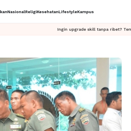
ikan
Nasional
Religi
Kesehatan
Lifestyle
Kampus
Ingin upgrade skill tanpa ribet? Temukan kelas se