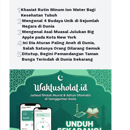
1
Khasiat Rutin Minum Ion Water Bagi
Kesehatan Tubuh
2
Mengenal 4 Budaya Unik di Sejumlah
Negara di Dunia
3
Mengenal Asal Muasal Julukan Big
Apple pada Kota New York
4
Ini Dia Aturan Paling Aneh di Dunia,
Salah Satunya Orang Dilarang Gemuk
5
Ditutup, Begini Pemandangan Taman
Bunga Terindah di Dunia Sekarang