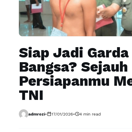
Siap Jadi Garda
Bangsa? Sejauh
Persiapanmu Me
TNI
calendar_today
schedule
admrozi
•
17/01/2026
•
4 min read