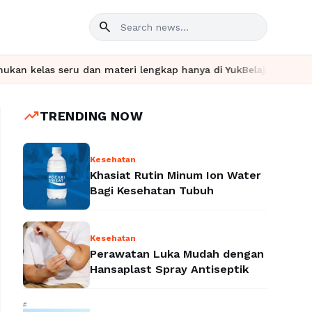
search
ru dan materi lengkap hanya di YukBelajar.com. Mulai langkah su
trending_up
TRENDING NOW
Kesehatan
Khasiat Rutin Minum Ion Water
Bagi Kesehatan Tubuh
Kesehatan
Perawatan Luka Mudah dengan
Hansaplast Spray Antiseptik