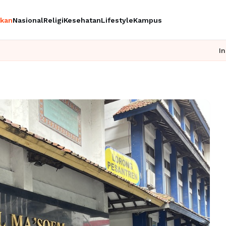
ikan
Nasional
Religi
Kesehatan
Lifestyle
Kampus
Ingin upgrade