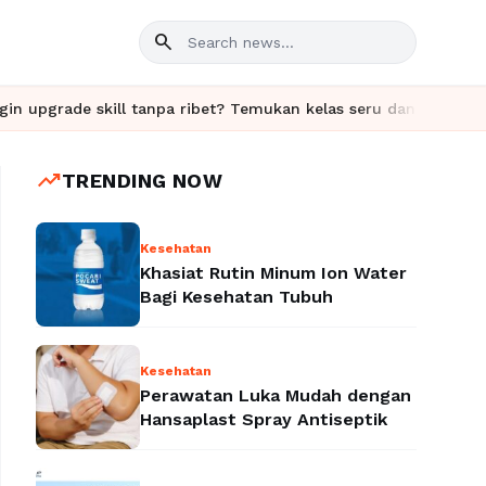
search
 skill tanpa ribet? Temukan kelas seru dan materi lengkap hanya
trending_up
TRENDING NOW
Kesehatan
Khasiat Rutin Minum Ion Water
Bagi Kesehatan Tubuh
Kesehatan
Perawatan Luka Mudah dengan
Hansaplast Spray Antiseptik