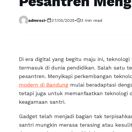
Pesantren Meng
calendar_today
schedule
admrozi
•
27/05/2025
•
3 min read
Di era digital yang begitu maju ini, teknol
termasuk di dunia pendidikan. Salah satu t
pesantren. Menyikapi perkembangan teknol
modern di Bandung
mulai beradaptasi dengan
tetapi juga untuk memanfaatkan teknologi 
keagamaan santri.
Gadget telah menjadi bagian tak terpisahka
santri mungkin merasa terasing atau kesuli