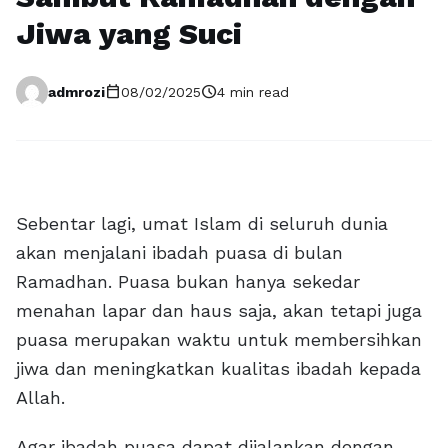
Jiwa yang Suci
calendar_today
schedule
admrozi
08/02/2025
4 min read
Sebentar lagi, umat Islam di seluruh dunia
akan menjalani ibadah puasa di bulan
Ramadhan. Puasa bukan hanya sekedar
menahan lapar dan haus saja, akan tetapi juga
puasa merupakan waktu untuk membersihkan
jiwa dan meningkatkan kualitas ibadah kepada
Allah.
Agar ibadah puasa dapat dijalankan dengan