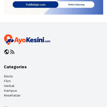
public
rss_feed
Categories
Bisnis
Film
Herbal
Kampus
Kesehatan