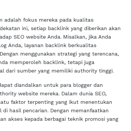
m adalah fokus mereka pada kualitas
ekatan ini, setiap backlink yang diberikan akan
hadap SEO website Anda. Misalkan, jika Anda
og Anda, layanan backlink berkualitas
. Dengan menggunakan strategi yang terencana,
da memperoleh backlink, tetapi juga
 dari sumber yang memiliki authority tinggi.
apat diandalkan untuk para blogger dan
thority website mereka. Dalam dunia SEO,
satu faktor terpenting yang ikut menentukan
l di hasil pencarian. Dengan memanfaatkan
an akses kepada berbagai teknik promosi yang