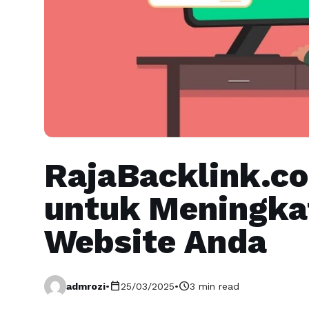
RajaBacklink.co
untuk Meningka
Website Anda
calendar_today
schedule
admrozi
•
25/03/2025
•
3 min read