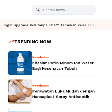
search
grade skill tanpa ribet? Temukan kelas seru dan materi lengkap h
trending_up
TRENDING NOW
Kesehatan
Khasiat Rutin Minum Ion Water
Bagi Kesehatan Tubuh
Kesehatan
Perawatan Luka Mudah dengan
Hansaplast Spray Antiseptik