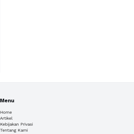
Menu
Home
Artikel
Kebijakan Privasi
Tentang Kami