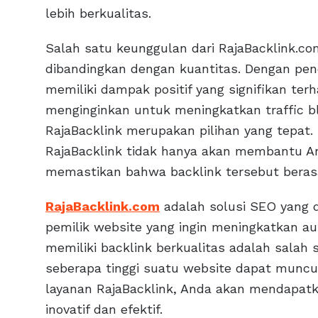
lebih berkualitas.
Salah satu keunggulan dari RajaBacklink.co
dibandingkan dengan kuantitas. Dengan pend
memiliki dampak positif yang signifikan ter
menginginkan untuk meningkatkan traffic bl
RajaBacklink merupakan pilihan yang tepat
RajaBacklink tidak hanya akan membantu An
memastikan bahwa backlink tersebut berasal
RajaBacklink.com
adalah solusi SEO yang d
pemilik website yang ingin meningkatkan au
memiliki backlink berkualitas adalah salah 
seberapa tinggi suatu website dapat muncu
layanan RajaBacklink, Anda akan mendapatk
inovatif dan efektif.