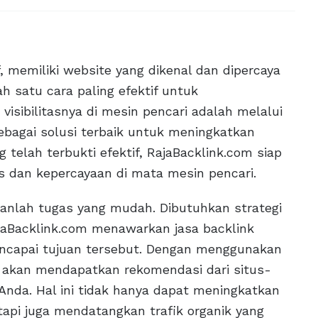
, memiliki website yang dikenal dan dipercaya
h satu cara paling efektif untuk
sibilitasnya di mesin pencari adalah melalui
 sebagai solusi terbaik untuk meningkatkan
 telah terbukti efektif, RajaBacklink.com siap
dan kepercayaan di mata mesin pencari.
nlah tugas yang mudah. Dibutuhkan strategi
ajaBacklink.com menawarkan jasa backlink
ncapai tujuan tersebut. Dengan menggunakan
da akan mendapatkan rekomendasi dari situs-
 Anda. Hal ini tidak hanya dapat meningkatkan
tapi juga mendatangkan trafik organik yang