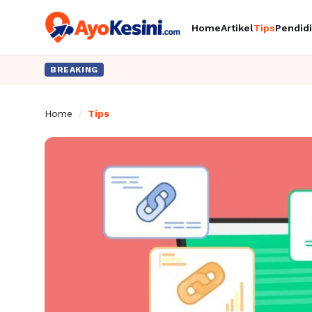
Home
Artikel
Tips
Pendid
BREAKING
Home
/
Tips