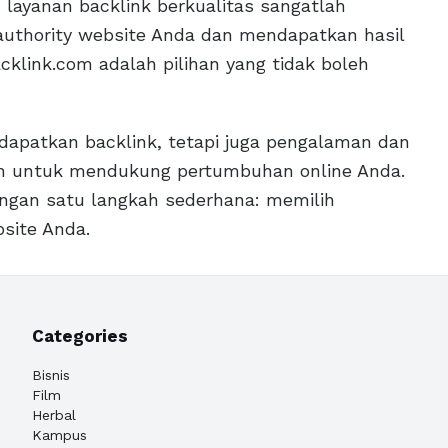
 layanan backlink berkualitas sangatlah
n authority website Anda dan mendapatkan hasil
klink.com adalah pilihan yang tidak boleh
dapatkan backlink, tetapi juga pengalaman dan
en untuk mendukung pertumbuhan online Anda.
ngan satu langkah sederhana: memilih
site Anda.
Categories
Bisnis
Film
Herbal
Kampus