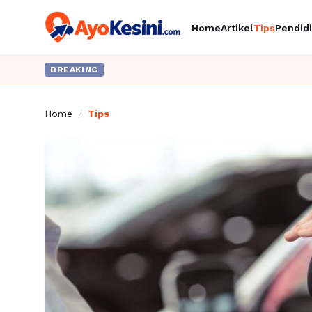
Home
Artikel
Tips
Pendid
BREAKING
Home
/
Tips