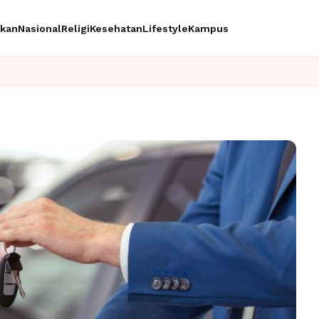
ikan
Nasional
Religi
Kesehatan
Lifestyle
Kampus
Ingin 