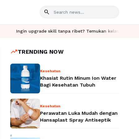
search
upgrade skill tanpa ribet? Temukan kelas seru dan materi lengka
trending_up
TRENDING NOW
Kesehatan
Khasiat Rutin Minum Ion Water
Bagi Kesehatan Tubuh
Kesehatan
Perawatan Luka Mudah dengan
Hansaplast Spray Antiseptik