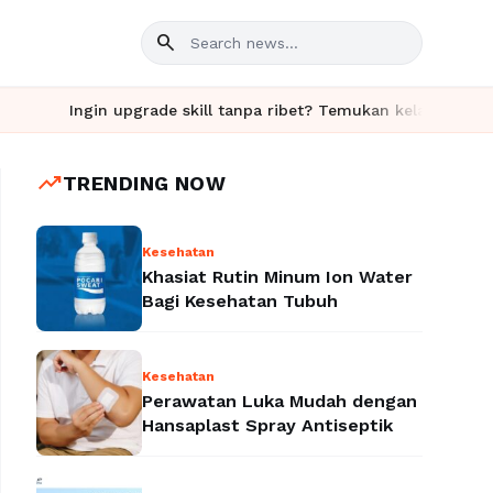
search
ngin upgrade skill tanpa ribet? Temukan kelas seru dan materi l
trending_up
TRENDING NOW
Kesehatan
Khasiat Rutin Minum Ion Water
Bagi Kesehatan Tubuh
Kesehatan
Perawatan Luka Mudah dengan
Hansaplast Spray Antiseptik