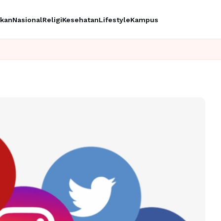
ikan
Nasional
Religi
Kesehatan
Lifestyle
Kampus
I