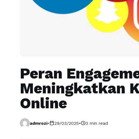
Peran Engageme
Meningkatkan Kr
Online
calendar_today
schedule
admrozi
•
29/03/2025
•
3 min read