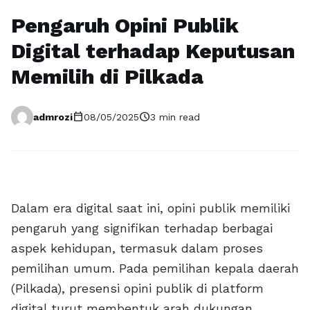
Pengaruh Opini Publik
Digital terhadap Keputusan
Memilih di Pilkada
calendar_today
schedule
admrozi
08/05/2025
3 min read
Dalam era digital saat ini, opini publik memiliki
pengaruh yang signifikan terhadap berbagai
aspek kehidupan, termasuk dalam proses
pemilihan umum. Pada pemilihan kepala daerah
(Pilkada), presensi opini publik di platform
digital turut membentuk arah dukungan