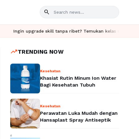
search
 upgrade skill tanpa ribet? Temukan kelas seru dan materi lengka
trending_up
TRENDING NOW
Kesehatan
Khasiat Rutin Minum Ion Water
Bagi Kesehatan Tubuh
Kesehatan
Perawatan Luka Mudah dengan
Hansaplast Spray Antiseptik