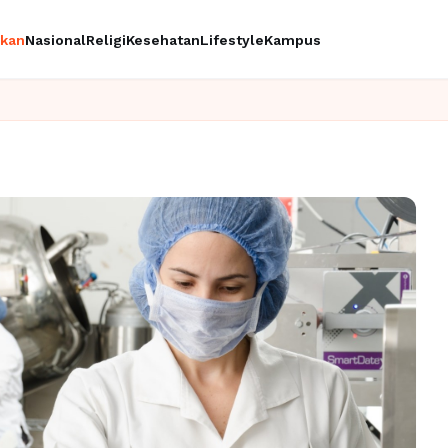
ikan
Nasional
Religi
Kesehatan
Lifestyle
Kampus
Ingin