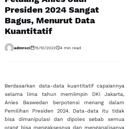
Presiden 2024 Sangat
Bagus, Menurut Data
Kuantitatif
calendar_today
schedule
admrozi
15/10/2022
4 min read
Berdasarkan data-data kuantitatif capaiannya
selama lima tahun memiimpin DKI Jakarta,
Anies Baswedan berpotensi menang dalam
Pemilihan Presiden 2024. Data-data itu tidak
bisa dimanipulasi dan dipoles sebab semua
orang bisa mengaksesnya dan menganalisanya