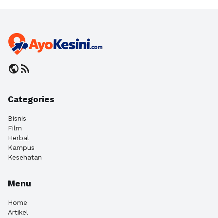
public
rss_feed
Categories
Bisnis
Film
Herbal
Kampus
Kesehatan
Menu
Home
Artikel