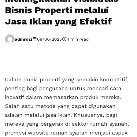
Bisnis Properti melalui
Jasa Iklan yang Efektif
calendar_today
schedule
admrozi
09/06/2025
4 min read
Dalam dunia properti yang semakin kompetitif,
penting bagi pengusaha untuk mencari cara
inovatif dalam memasarkan produk mereka.
Salah satu metode yang dapat digunakan
adalah melalui jasa iklan. Khususnya, bagi
mereka yang bergerak di sektor rumah syariah,
promosi website rumah syariah menjadi aspek