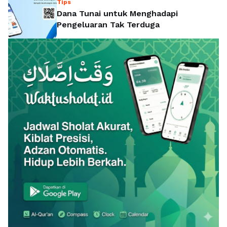
Tips
Dana Tunai untuk Menghadapi
Pengeluaran Tak Terduga