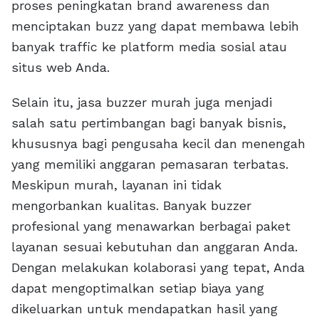
proses peningkatan brand awareness dan
menciptakan buzz yang dapat membawa lebih
banyak traffic ke platform media sosial atau
situs web Anda.
Selain itu, jasa buzzer murah juga menjadi
salah satu pertimbangan bagi banyak bisnis,
khususnya bagi pengusaha kecil dan menengah
yang memiliki anggaran pemasaran terbatas.
Meskipun murah, layanan ini tidak
mengorbankan kualitas. Banyak buzzer
profesional yang menawarkan berbagai paket
layanan sesuai kebutuhan dan anggaran Anda.
Dengan melakukan kolaborasi yang tepat, Anda
dapat mengoptimalkan setiap biaya yang
dikeluarkan untuk mendapatkan hasil yang