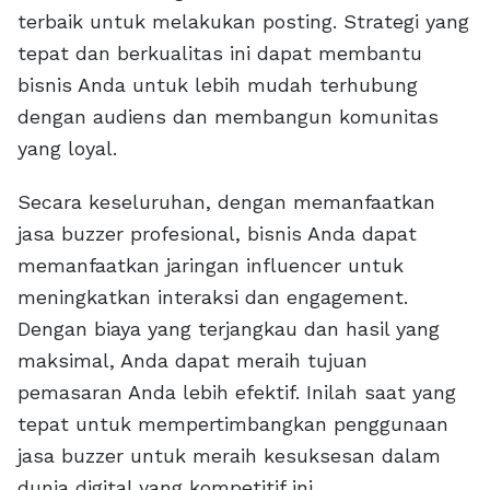
terbaik untuk melakukan posting. Strategi yang
tepat dan berkualitas ini dapat membantu
bisnis Anda untuk lebih mudah terhubung
dengan audiens dan membangun komunitas
yang loyal.
Secara keseluruhan, dengan memanfaatkan
jasa buzzer profesional, bisnis Anda dapat
memanfaatkan jaringan influencer untuk
meningkatkan interaksi dan engagement.
Dengan biaya yang terjangkau dan hasil yang
maksimal, Anda dapat meraih tujuan
pemasaran Anda lebih efektif. Inilah saat yang
tepat untuk mempertimbangkan penggunaan
jasa buzzer untuk meraih kesuksesan dalam
dunia digital yang kompetitif ini.