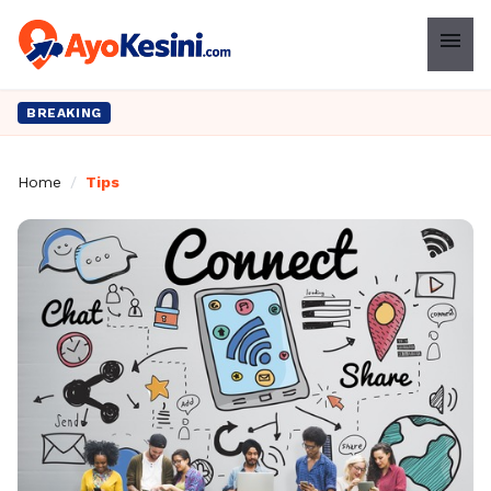
menu
BREAKING
Home
/
Tips