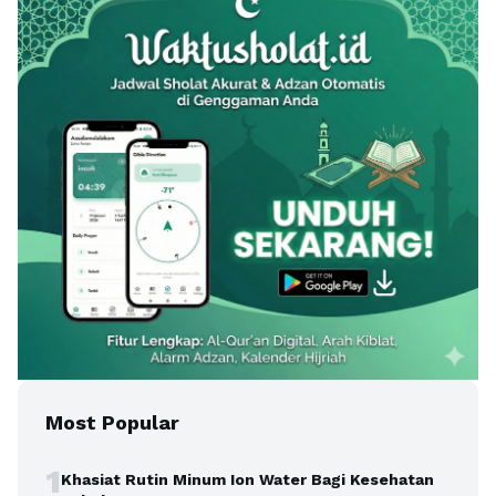
Most Popular
1
Khasiat Rutin Minum Ion Water Bagi Kesehatan