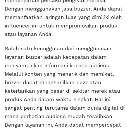
memengaruhi perilaku pengikut mereka.
Dengan menggunakan jasa buzzer, Anda dapat
memanfaatkan jaringan luas yang dimiliki oleh
influencer ini untuk mempromosikan produk
atau layanan Anda.
Salah satu keunggulan dari menggunakan
layanan buzzer adalah kecepatan dalam
menyampaikan informasi kepada audiens.
Melalui konten yang menarik dan memikat,
buzzer dapat menghasilkan buzz atau
ketertarikan yang besar di sekitar merek atau
produk Anda dalam waktu singkat. Hal ini
sangat penting terutama dalam dunia digital di
mana perhatian audiens mudah teralihkan.
Dengan layanan ini, Anda dapat mempercepat