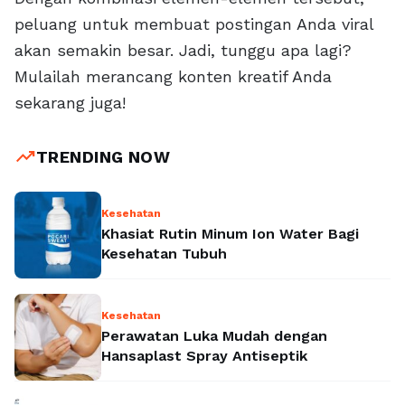
peluang untuk membuat postingan Anda viral
akan semakin besar. Jadi, tunggu apa lagi?
Mulailah merancang konten kreatif Anda
sekarang juga!
trending_up
TRENDING NOW
Kesehatan
Khasiat Rutin Minum Ion Water Bagi
Kesehatan Tubuh
Kesehatan
Perawatan Luka Mudah dengan
Hansaplast Spray Antiseptik