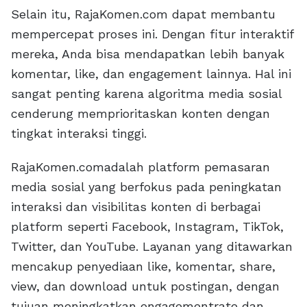
Selain itu, RajaKomen.com dapat membantu
mempercepat proses ini. Dengan fitur interaktif
mereka, Anda bisa mendapatkan lebih banyak
komentar, like, dan engagement lainnya. Hal ini
sangat penting karena algoritma media sosial
cenderung memprioritaskan konten dengan
tingkat interaksi tinggi.
RajaKomen.comadalah platform pemasaran
media sosial yang berfokus pada peningkatan
interaksi dan visibilitas konten di berbagai
platform seperti Facebook, Instagram, TikTok,
Twitter, dan YouTube. Layanan yang ditawarkan
mencakup penyediaan like, komentar, share,
view, dan download untuk postingan, dengan
tujuan meningkatkan engagementrate dan