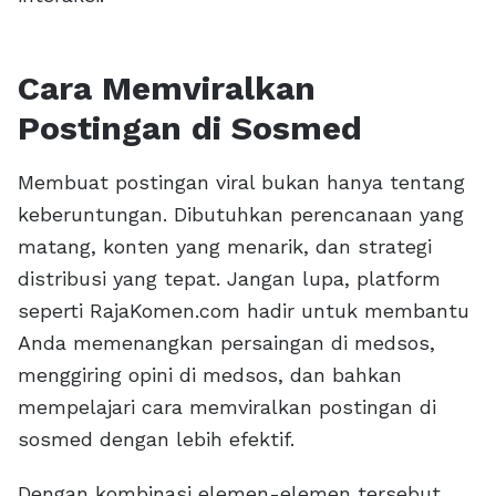
Cara Memviralkan
Postingan di Sosmed
Membuat postingan viral bukan hanya tentang
keberuntungan. Dibutuhkan perencanaan yang
matang, konten yang menarik, dan strategi
distribusi yang tepat. Jangan lupa, platform
seperti RajaKomen.com hadir untuk membantu
Anda memenangkan persaingan di medsos,
menggiring opini di medsos, dan bahkan
mempelajari cara memviralkan postingan di
sosmed dengan lebih efektif.
Dengan kombinasi elemen-elemen tersebut,