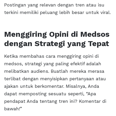
Postingan yang relevan dengan tren atau isu
terkini memiliki peluang lebih besar untuk viral.
Menggiring Opini di Medsos
dengan Strategi yang Tepat
Ketika membahas cara menggiring opini di
medsos, strategi yang paling efektif adalah
melibatkan audiens. Buatlah mereka merasa
terlibat dengan menyisipkan pertanyaan atau
ajakan untuk berkomentar. Misalnya, Anda
dapat memposting sesuatu seperti, “Apa
pendapat Anda tentang tren ini? Komentar di
bawah!”