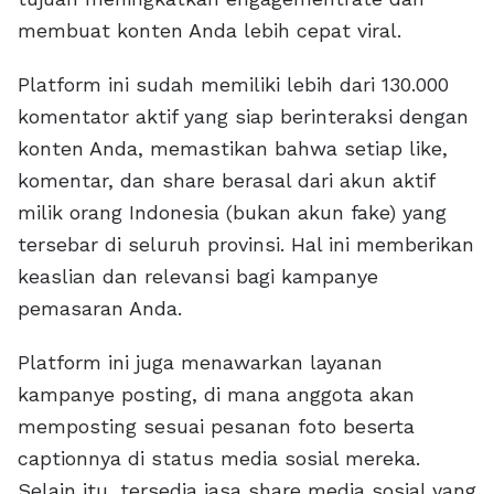
membuat konten Anda lebih cepat viral.
Platform ini sudah memiliki lebih dari 130.000
komentator aktif yang siap berinteraksi dengan
konten Anda, memastikan bahwa setiap like,
komentar, dan share berasal dari akun aktif
milik orang Indonesia (bukan akun fake) yang
tersebar di seluruh provinsi. Hal ini memberikan
keaslian dan relevansi bagi kampanye
pemasaran Anda.
Platform ini juga menawarkan layanan
kampanye posting, di mana anggota akan
memposting sesuai pesanan foto beserta
captionnya di status media sosial mereka.
Selain itu, tersedia jasa share media sosial yang