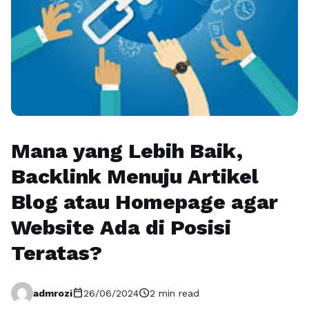
Mana yang Lebih Baik,
Backlink Menuju Artikel
Blog atau Homepage agar
Website Ada di Posisi
Teratas?
calendar_today
schedule
admrozi
26/06/2024
2 min read