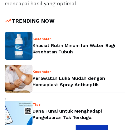
mencapai hasil yang optimal.
trending_up
TRENDING NOW
Kesehatan
Khasiat Rutin Minum Ion Water Bagi
Kesehatan Tubuh
Kesehatan
Perawatan Luka Mudah dengan
Hansaplast Spray Antiseptik
Tips
Dana Tunai untuk Menghadapi
Pengeluaran Tak Terduga