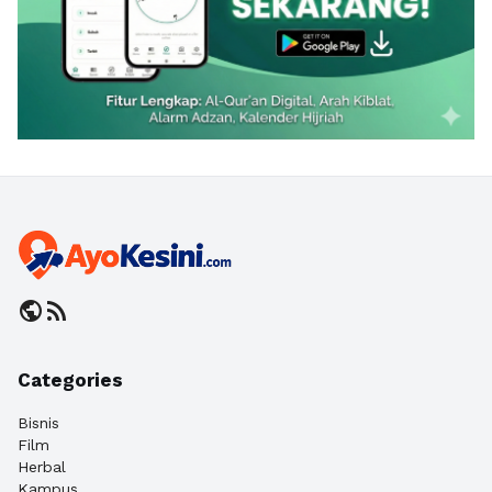
public
rss_feed
Categories
Bisnis
Film
Herbal
Kampus