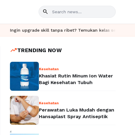
search
pgrade skill tanpa ribet? Temukan kelas seru dan materi lengkap
trending_up
TRENDING NOW
Kesehatan
Khasiat Rutin Minum Ion Water
Bagi Kesehatan Tubuh
Kesehatan
Perawatan Luka Mudah dengan
Hansaplast Spray Antiseptik