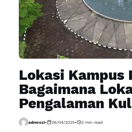
Lokasi Kampus
Bagaimana Loka
Pengalaman Kul
calendar_today
schedule
admrozi
•
26/04/2025
•
3 min read