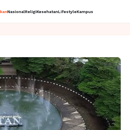
ikan
Nasional
Religi
Kesehatan
Lifestyle
Kampus
Ingin u