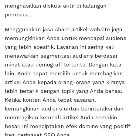
menghasilkan diskusi aktif di kalangan
pembaca.
Menggunakan jasa share artikel website juga
memungkinkan Anda untuk mencapai audiens
yang lebih spesifik. Layanan ini sering kali
menawarkan segmentasi audiens berdasar
minat atau demografi tertentu. Dengan kata
lain, Anda dapat memilih untuk membagikan
artikel Anda kepada orang-orang yang kiranya
lebih tertarik dengan topik yang Anda bahas.
Ketika konten Anda tepat sasaran,
kemungkinan audiens untuk berinteraksi dan
membagikan kembali artikel Anda semakin
besar. Ini menciptakan efek domino yang positif
bagi peringkat SEO Anda.