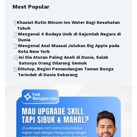
Most Popular
1
Khasiat Rutin Minum Ion Water Bagi Kesehatan
Tubuh
2
Mengenal 4 Budaya Unik di Sejumlah Negara di
Dunia
3
Mengenal Asal Muasal Julukan Big Apple pada
Kota New York
4
Ini Dia Aturan Paling Aneh di Dunia, Salah
Satunya Orang Dilarang Gemuk
5
Ditutup, Begini Pemandangan Taman Bunga
Terindah di Dunia Sekarang