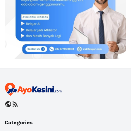
public
rss_feed
Categories