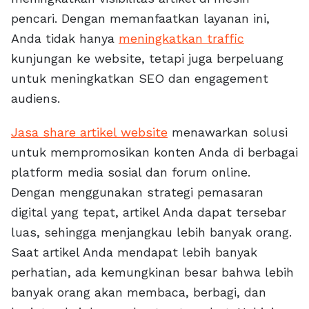
pencari. Dengan memanfaatkan layanan ini,
Anda tidak hanya
meningkatkan traffic
kunjungan ke website, tetapi juga berpeluang
untuk meningkatkan SEO dan engagement
audiens.
Jasa share artikel website
menawarkan solusi
untuk mempromosikan konten Anda di berbagai
platform media sosial dan forum online.
Dengan menggunakan strategi pemasaran
digital yang tepat, artikel Anda dapat tersebar
luas, sehingga menjangkau lebih banyak orang.
Saat artikel Anda mendapat lebih banyak
perhatian, ada kemungkinan besar bahwa lebih
banyak orang akan membaca, berbagi, dan