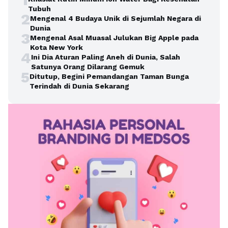
Tubuh
2
Mengenal 4 Budaya Unik di Sejumlah Negara di
Dunia
3
Mengenal Asal Muasal Julukan Big Apple pada
Kota New York
4
Ini Dia Aturan Paling Aneh di Dunia, Salah
Satunya Orang Dilarang Gemuk
5
Ditutup, Begini Pemandangan Taman Bunga
Terindah di Dunia Sekarang