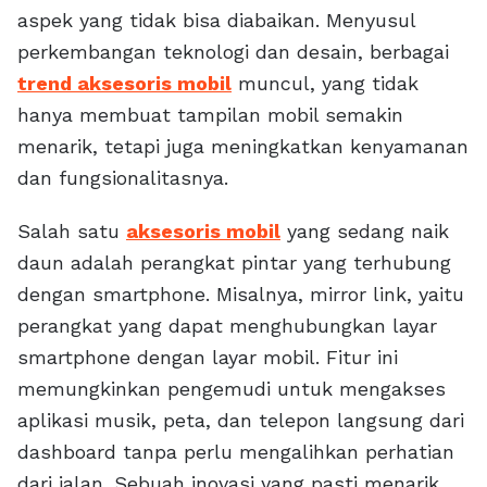
aspek yang tidak bisa diabaikan. Menyusul
perkembangan teknologi dan desain, berbagai
trend aksesoris mobil
muncul, yang tidak
hanya membuat tampilan mobil semakin
menarik, tetapi juga meningkatkan kenyamanan
dan fungsionalitasnya.
Salah satu
aksesoris mobil
yang sedang naik
daun adalah perangkat pintar yang terhubung
dengan smartphone. Misalnya, mirror link, yaitu
perangkat yang dapat menghubungkan layar
smartphone dengan layar mobil. Fitur ini
memungkinkan pengemudi untuk mengakses
aplikasi musik, peta, dan telepon langsung dari
dashboard tanpa perlu mengalihkan perhatian
dari jalan. Sebuah inovasi yang pasti menarik