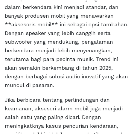
dalam berkendara kini menjadi standar, dan
banyak produsen mobil yang menawarkan
**aksesoris mobil** ini sebagai opsi tambahan.
Dengan speaker yang lebih canggih serta
subwoofer yang mendukung, pengalaman
berkendara menjadi lebih menyenangkan,
terutama bagi para pecinta musik. Trend ini
akan semakin berkembang di tahun 2025,
dengan berbagai solusi audio inovatif yang akan
muncul di pasaran.
Jika berbicara tentang perlindungan dan
keamanan, aksesori alarm mobil juga menjadi
salah satu yang paling dicari. Dengan
meningkatknya kasus pencurian kendaraan,