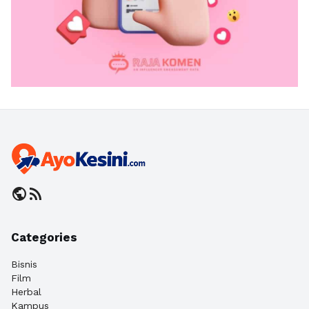
public
rss_feed
Categories
Bisnis
Film
Herbal
Kampus