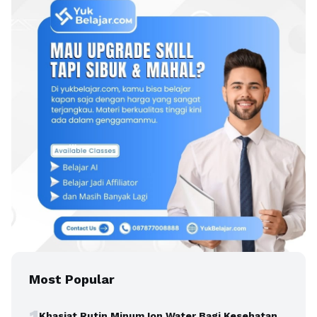
Most Popular
1
Khasiat Rutin Minum Ion Water Bagi Kesehatan