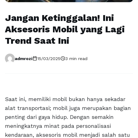
Jangan Ketinggalan! Ini
Aksesoris Mobil yang Lagi
Trend Saat Ini
calendar_today
schedule
admrozi
15/03/2025
3 min read
Saat ini, memiliki mobil bukan hanya sekadar
alat transportasi; mobil juga merupakan bagian
penting dari gaya hidup. Dengan semakin
meningkatnya minat pada personalisasi
kendaraan, aksesoris mobil menjadi salah satu