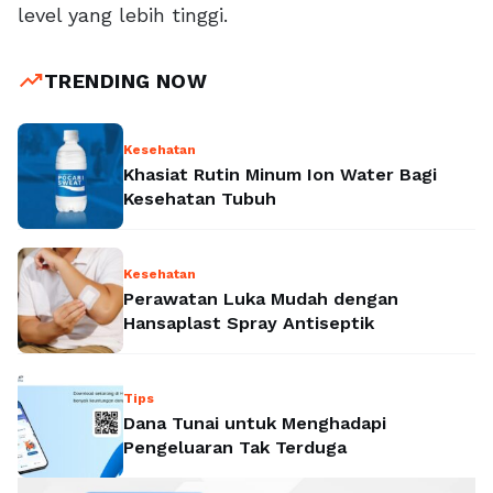
level yang lebih tinggi.
trending_up
TRENDING NOW
Kesehatan
Khasiat Rutin Minum Ion Water Bagi
Kesehatan Tubuh
Kesehatan
Perawatan Luka Mudah dengan
Hansaplast Spray Antiseptik
Tips
Dana Tunai untuk Menghadapi
Pengeluaran Tak Terduga