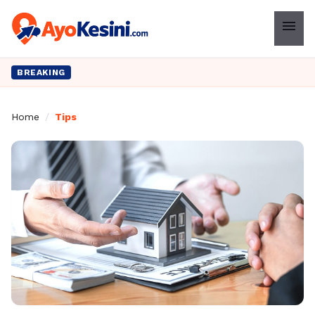
menu
BREAKING
Home
/
Tips