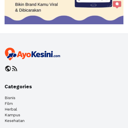
public
rss_feed
Categories
Bisnis
Film
Herbal
Kampus
Kesehatan