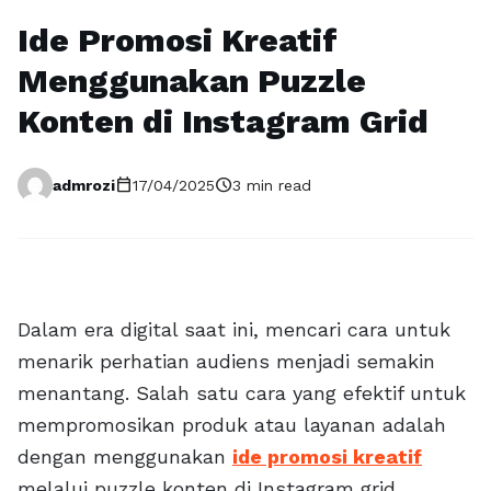
Ide Promosi Kreatif
Menggunakan Puzzle
Konten di Instagram Grid
calendar_today
schedule
admrozi
17/04/2025
3 min read
Dalam era digital saat ini, mencari cara untuk
menarik perhatian audiens menjadi semakin
menantang. Salah satu cara yang efektif untuk
mempromosikan produk atau layanan adalah
dengan menggunakan
ide promosi kreatif
melalui puzzle konten di Instagram grid.