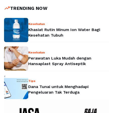
trending_up
TRENDING NOW
Kesehatan
Khasiat Rutin Minum Ion Water Bagi
Kesehatan Tubuh
Kesehatan
Perawatan Luka Mudah dengan
Hansaplast Spray Antiseptik
Tips
Dana Tunai untuk Menghadapi
Pengeluaran Tak Terduga