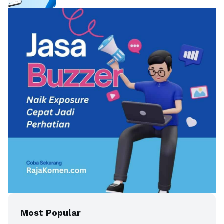
Most Popular