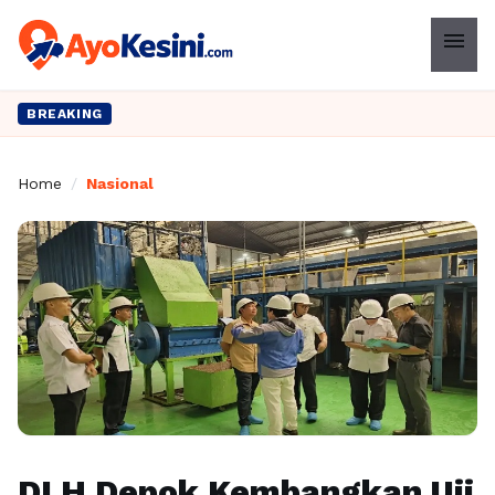
menu
BREAKING
Home
/
Nasional
DLH Depok Kembangkan Uji