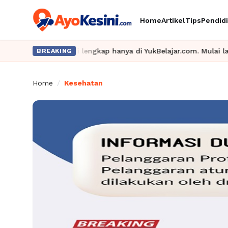
Home
Artikel
Tips
Pendid
materi lengkap hanya di YukBelajar.com. Mulai langkah suksesmu h
BREAKING
Home
/
Kesehatan