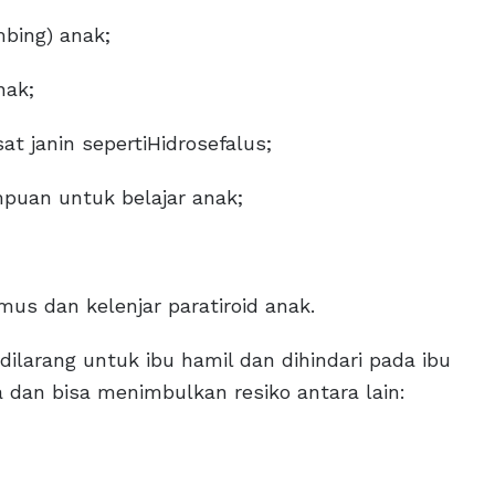
bing) anak;
nak;
t janin sepertiHidrosefalus;
uan untuk belajar anak;
imus dan kelenjar paratiroid anak.
larang untuk ibu hamil dan dihindari pada ibu
dan bisa menimbulkan resiko antara lain: