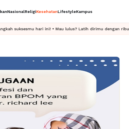
ikan
Nasional
Religi
Kesehatan
Lifestyle
Kampus
ari ini! • Mau lulus? Latih dirimu dengan ribuan soal akurat di