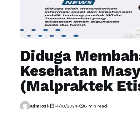
Diduga Membah
Kesehatan Masy
(Malpraktek Eti
calendar_today
schedule
admrozi
•
14/10/2024
•
6 min read