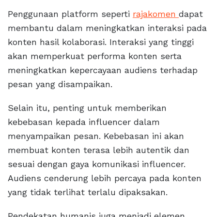
Penggunaan platform seperti
rajakomen
dapat
membantu dalam meningkatkan interaksi pada
konten hasil kolaborasi. Interaksi yang tinggi
akan memperkuat performa konten serta
meningkatkan kepercayaan audiens terhadap
pesan yang disampaikan.
Selain itu, penting untuk memberikan
kebebasan kepada influencer dalam
menyampaikan pesan. Kebebasan ini akan
membuat konten terasa lebih autentik dan
sesuai dengan gaya komunikasi influencer.
Audiens cenderung lebih percaya pada konten
yang tidak terlihat terlalu dipaksakan.
Pendekatan humanis juga menjadi elemen