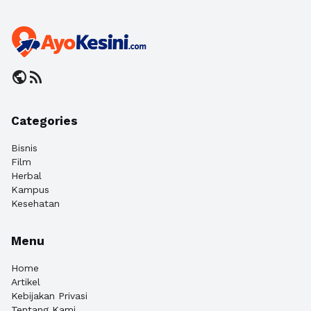
public
rss_feed
Categories
Bisnis
Film
Herbal
Kampus
Kesehatan
Menu
Home
Artikel
Kebijakan Privasi
Tentang Kami