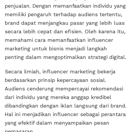
penjualan. Dengan memanfaatkan individu yang
memiliki pengaruh terhadap audiens tertentu,
brand dapat menjangkau pasar yang lebih luas
secara lebih cepat dan efisien. Oleh karena itu,
memahami cara memanfaatkan influencer
marketing untuk bisnis menjadi langkah
penting dalam mengoptimalkan strategi digital.
Secara ilmiah, influencer marketing bekerja
berdasarkan prinsip kepercayaan sosial.
Audiens cenderung mempercayai rekomendasi
dari individu yang mereka anggap kredibel
dibandingkan dengan iklan langsung dari brand.
Hal ini menjadikan influencer sebagai perantara
yang efektif dalam menyampaikan pesan
pemasaran.