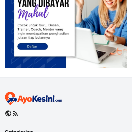
public
rss_feed