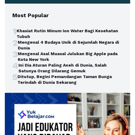
Most Popular
1
Khasiat Rutin Minum Ion Water Bagi Kesehatan
Tubuh
2
Mengenal 4 Budaya Unik di Sejumlah Negara di
Dunia
3
Mengenal Asal Muasal Julukan Big Apple pada
Kota New York
4
Ini Dia Aturan Paling Aneh di Dunia, Salah
Satunya Orang Dilarang Gemuk
5
Ditutup, Begini Pemandangan Taman Bunga
Terindah di Dunia Sekarang