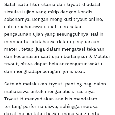
Salah satu fitur utama dari tryout.id adalah
simulasi ujian yang mirip dengan kondisi
sebenarnya. Dengan mengikuti tryout online,
calon mahasiswa dapat merasakan
pengalaman ujian yang sesungguhnya. Hal ini
membantu tidak hanya dalam penguasaan
materi, tetapi juga dalam mengatasi tekanan
dan kecemasan saat ujian berlangsung. Melalui
tryout, siswa dapat belajar mengatur waktu
dan menghadapi beragam jenis soal.
Setelah melakukan tryout, penting bagi calon
mahasiswa untuk menganalisis hasilnya.
Tryout.id menyediakan analisis mendalam
tentang performa siswa, sehingga mereka
dapat mengetahui bagian mana yang perlu