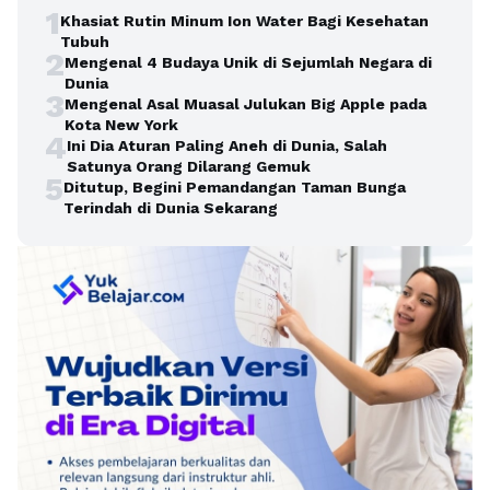
1
Khasiat Rutin Minum Ion Water Bagi Kesehatan
Tubuh
2
Mengenal 4 Budaya Unik di Sejumlah Negara di
Dunia
3
Mengenal Asal Muasal Julukan Big Apple pada
Kota New York
4
Ini Dia Aturan Paling Aneh di Dunia, Salah
Satunya Orang Dilarang Gemuk
5
Ditutup, Begini Pemandangan Taman Bunga
Terindah di Dunia Sekarang