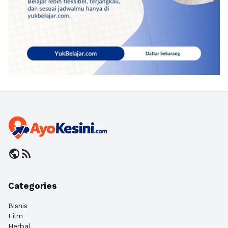
public
rss_feed
Categories
Bisnis
Film
Herbal