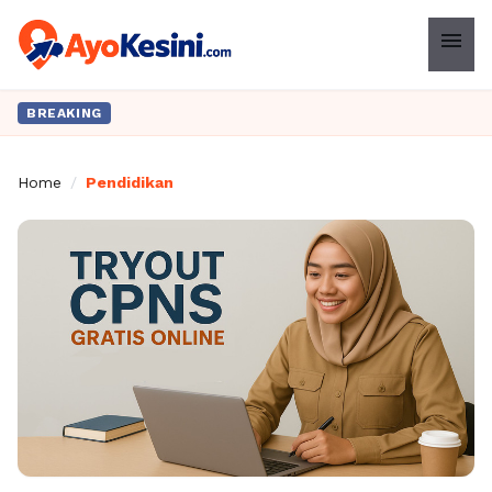
menu
BREAKING
Home
/
Pendidikan