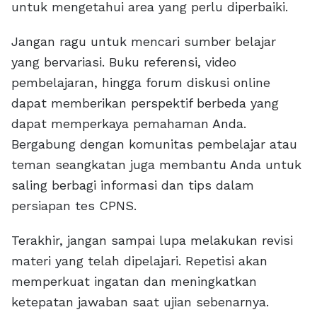
untuk mengetahui area yang perlu diperbaiki.
Jangan ragu untuk mencari sumber belajar
yang bervariasi. Buku referensi, video
pembelajaran, hingga forum diskusi online
dapat memberikan perspektif berbeda yang
dapat memperkaya pemahaman Anda.
Bergabung dengan komunitas pembelajar atau
teman seangkatan juga membantu Anda untuk
saling berbagi informasi dan tips dalam
persiapan tes CPNS.
Terakhir, jangan sampai lupa melakukan revisi
materi yang telah dipelajari. Repetisi akan
memperkuat ingatan dan meningkatkan
ketepatan jawaban saat ujian sebenarnya.