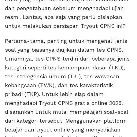
dan pengetahuan sebelum menghadapi ujian
resmi. Lantas, apa saja yang perlu disiapkan
untuk melakukan persiapan Tryout CPNS ini?
Pertama-tama, penting untuk mengenali jenis
soal yang biasanya diujikan dalam tes CPNS.
Umumnya, tes CPNS terdiri dari beberapa jenis
kategori seperti tes kemampuan dasar (TKD),
tes intelegensia umum (TIU), tes wawasan
kebangsaan (TWK), dan tes karakteristik
pribadi (TKP). Untuk lebih siap dalam
menghadapi Tryout CPNS gratis online 2025,
disarankan untuk mulai mempelajari soal-soal
dari kategori tersebut. Menggunakan platform
belajar dan tryout online yang menyediakan