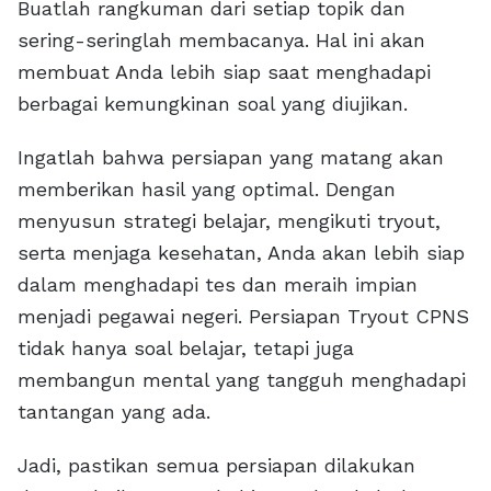
Buatlah rangkuman dari setiap topik dan
sering-seringlah membacanya. Hal ini akan
membuat Anda lebih siap saat menghadapi
berbagai kemungkinan soal yang diujikan.
Ingatlah bahwa persiapan yang matang akan
memberikan hasil yang optimal. Dengan
menyusun strategi belajar, mengikuti tryout,
serta menjaga kesehatan, Anda akan lebih siap
dalam menghadapi tes dan meraih impian
menjadi pegawai negeri. Persiapan Tryout CPNS
tidak hanya soal belajar, tetapi juga
membangun mental yang tangguh menghadapi
tantangan yang ada.
Jadi, pastikan semua persiapan dilakukan