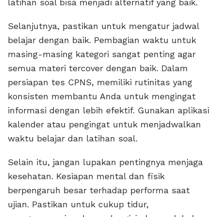
latihan soal bisa menjadi alternatif yang baik.
Selanjutnya, pastikan untuk mengatur jadwal
belajar dengan baik. Pembagian waktu untuk
masing-masing kategori sangat penting agar
semua materi tercover dengan baik. Dalam
persiapan tes CPNS, memiliki rutinitas yang
konsisten membantu Anda untuk mengingat
informasi dengan lebih efektif. Gunakan aplikasi
kalender atau pengingat untuk menjadwalkan
waktu belajar dan latihan soal.
Selain itu, jangan lupakan pentingnya menjaga
kesehatan. Kesiapan mental dan fisik
berpengaruh besar terhadap performa saat
ujian. Pastikan untuk cukup tidur,