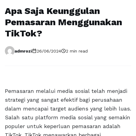
Apa Saja Keunggulan
Pemasaran Menggunakan
TikTok?
calendar_today
schedule
admrozi
26/06/2024
2 min read
Pemasaran melalui media sosial telah menjadi
strategi yang sangat efektif bagi perusahaan
dalam mencapai target audiens yang lebih luas.
Salah satu platform media sosial yang semakin
populer untuk keperluan pemasaran adalah
TikTok. TikTok menawarkan berbagai