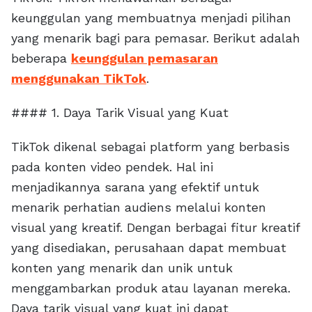
keunggulan yang membuatnya menjadi pilihan
yang menarik bagi para pemasar. Berikut adalah
beberapa
keunggulan pemasaran
menggunakan TikTok
.
#### 1. Daya Tarik Visual yang Kuat
TikTok dikenal sebagai platform yang berbasis
pada konten video pendek. Hal ini
menjadikannya sarana yang efektif untuk
menarik perhatian audiens melalui konten
visual yang kreatif. Dengan berbagai fitur kreatif
yang disediakan, perusahaan dapat membuat
konten yang menarik dan unik untuk
menggambarkan produk atau layanan mereka.
Daya tarik visual yang kuat ini dapat