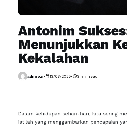
Antonim Sukses
Menunjukkan Ke
Kekalahan
calendar_today
schedule
admrozi
•
13/03/2025
•
3 min read
Dalam kehidupan sehari-hari, kita sering 
istilah yang menggambarkan pencapaian yang 