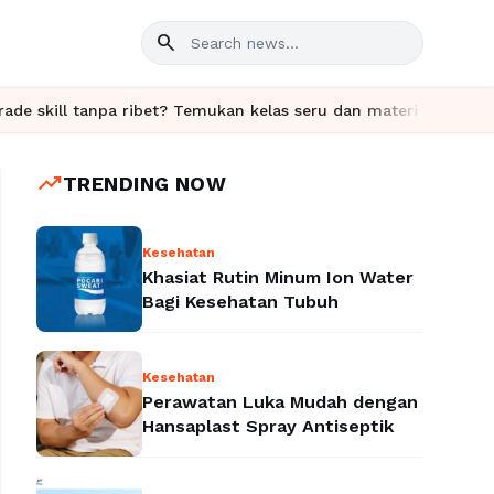
search
et? Temukan kelas seru dan materi lengkap hanya di YukBelajar.c
trending_up
TRENDING NOW
Kesehatan
Khasiat Rutin Minum Ion Water
Bagi Kesehatan Tubuh
Kesehatan
Perawatan Luka Mudah dengan
Hansaplast Spray Antiseptik