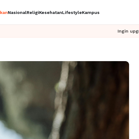
ikan
Nasional
Religi
Kesehatan
Lifestyle
Kampus
Ingin upgrade skill tanpa rib